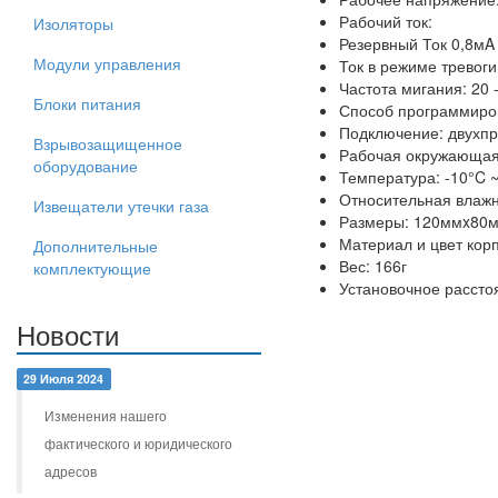
Рабочий ток:
Изоляторы
Резервный Ток 0,8мA
Модули управления
Ток в режиме тревог
Частота мигания: 20 -
Блоки питания
Способ программиров
Подключение: двухп
Взрывозащищенное
Рабочая окружающая
оборудование
Температура: -10°C 
Относительная влажн
Извещатели утечки газа
Размеры: 120ммx80
Материал и цвет корп
Дополнительные
Вес: 166г
комплектующие
Установочное рассто
Новости
29 Июля 2024
Изменения нашего
фактического и юридического
адресов